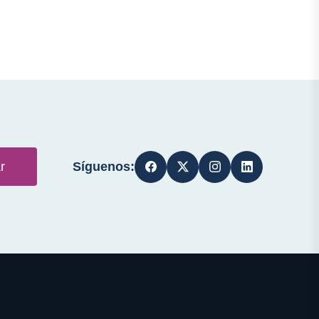
Síguenos:
r