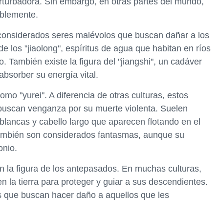
erturbadora. Sin embargo, en otras partes del mundo,
ablemente.
 considerados seres malévolos que buscan dañar a los
de los "jiaolong", espíritus de agua que habitan en ríos
o. También existe la figura del "jiangshi", un cadáver
bsorber su energía vital.
o "yurei". A diferencia de otras culturas, estos
 buscan venganza por su muerte violenta. Suelen
lancas y cabello largo que aparecen flotando en el
" también son considerados fantasmas, aunque su
onio.
on la figura de los antepasados. En muchas culturas,
 la tierra para proteger y guiar a sus descendientes.
s que buscan hacer daño a aquellos que les