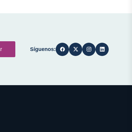
Síguenos:
r