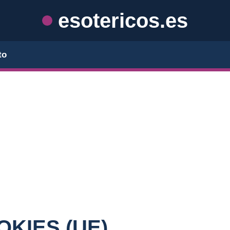
esotericos.es
to
OKIES (UE)