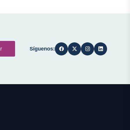
Síguenos:
r