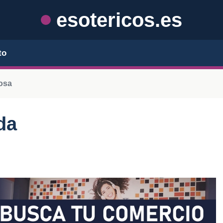
esotericos.es
to
osa
da