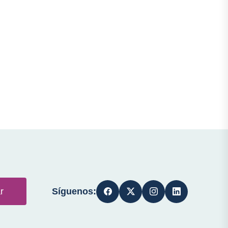
Síguenos:
r