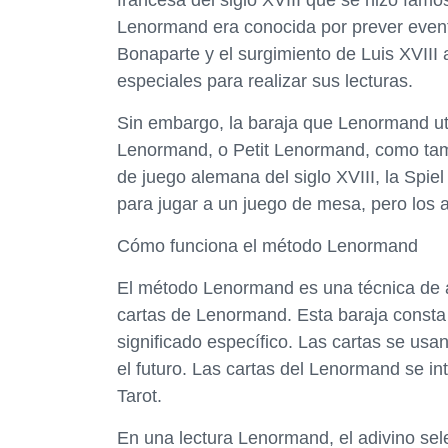
francesa del siglo XVIII que se hizo famo
Lenormand era conocida por prever event
Bonaparte y el surgimiento de Luis XVIII a
especiales para realizar sus lecturas.
Sin embargo, la baraja que Lenormand util
Lenormand, o Petit Lenormand, como tamb
de juego alemana del siglo XVIII, la Spi
para jugar a un juego de mesa, pero los a
Cómo funciona el método Lenormand
El método Lenormand es una técnica de a
cartas de Lenormand. Esta baraja consta
significado específico. Las cartas se usa
el futuro. Las cartas del Lenormand se in
Tarot.
En una lectura Lenormand, el adivino sel