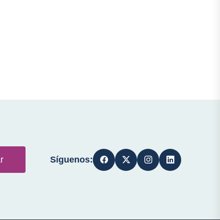
Síguenos:
r