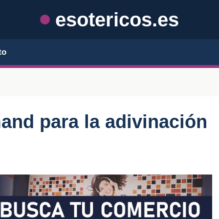
esotericos.es
to
nd para la adivinación