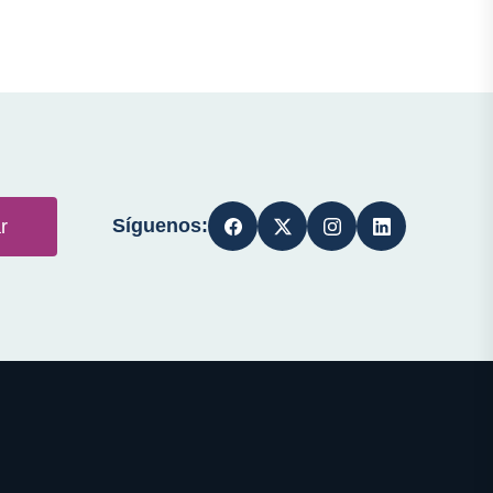
Síguenos:
r