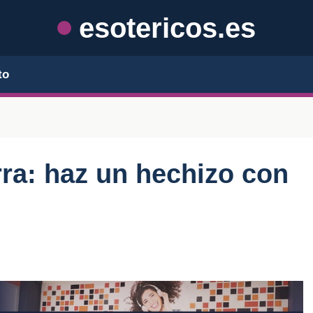
esotericos.es
to
rra: haz un hechizo con