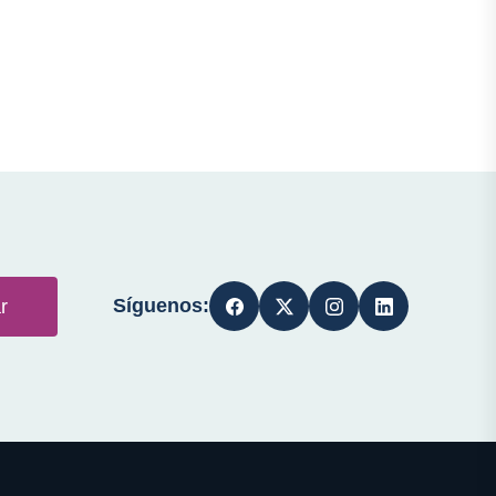
Síguenos:
r