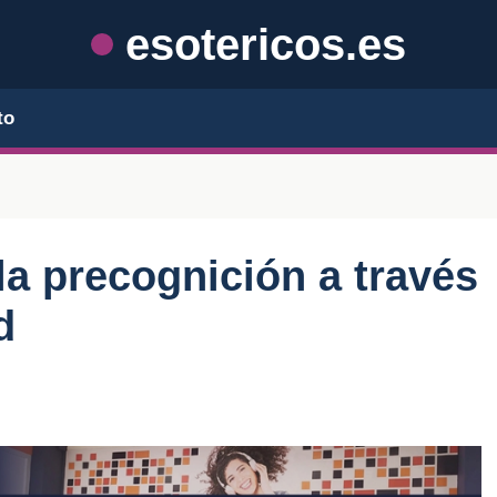
esotericos.es
to
la precognición a través
d