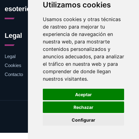
Utilizamos cookies
esotericos.es
Usamos cookies y otras técnicas
de rastreo para mejorar tu
experiencia de navegación en
Legal
nuestra web, para mostrarte
contenidos personalizados y
anuncios adecuados, para analizar
Legal
el tráfico en nuestra web y para
Cookies
comprender de donde llegan
Contacto
nuestros visitantes.
Aceptar
Rechazar
Update cookies preferences
Configurar
Copyright © 2025 esotericos.es