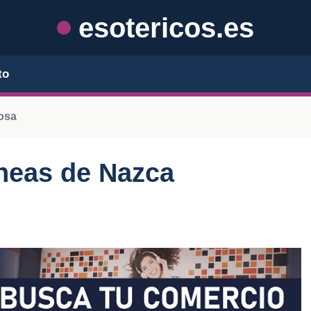
esotericos.es
to
osa
íneas de Nazca