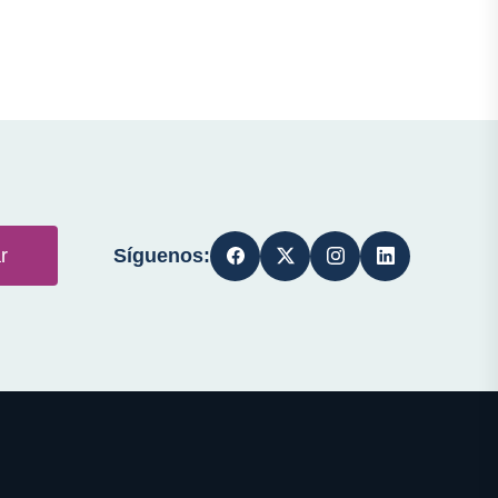
Síguenos:
r