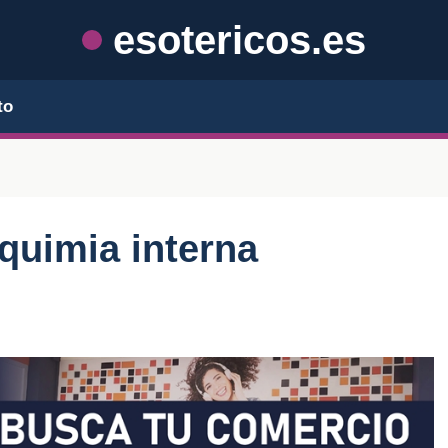
esotericos.es
to
lquimia interna