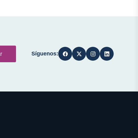
Síguenos:
r